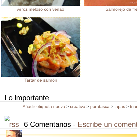
Arroz meloso con venao
Salmorejo de fr
Tartar de salmón
Lo importante
Añadir etiqueta nueva
>
creativa
>
puratasca
>
tapas
>
tri
6 Comentarios -
Escribe un coment