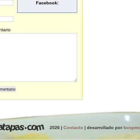
Facebook:
tario
2026 |
Contacto
| desarrollado por
boxpm