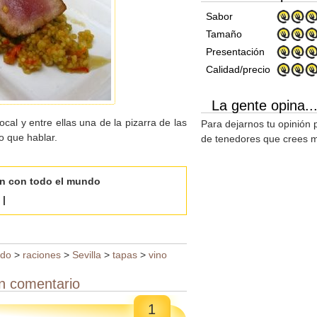
Sabor
Tamaño
Presentación
Calidad/precio
La gente opina..
ocal y entre ellas una de la pizarra de las
Para dejarnos tu opinión 
o que hablar.
de tenedores que crees m
ón con todo el mundo
|
ado
>
raciones
>
Sevilla
>
tapas
>
vino
n comentario
1