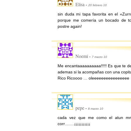
Elisa
-
20 febrero 10
sin duda mi tapa favorita en el «Zurr
porque me comería un bocado de to
postre again!
Noemi
-
7 marzo 10
Me encantaaaaaaaaaa!!!!! Es que te de
ademas si la acompañas con una copita 
Rico Ricoooo … oleeeeeeeeeeeeeeee
pepe
-
8 marzo 10
cada vez que me como el atun
corr…….¡¡¡¡¡¡¡¡¡¡¡