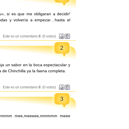
u», si es que me obligaran a decidir!
das y volvería a empezar…hasta el
Este es un comentario
0
. (0 votos)
2
ja un sabor en la boca espectacular y
de Chinchilla ya la faena completa.
Este es un comentario
0
. (0 votos)
3
 mmmmm mee,meeeee,mmmmm meee