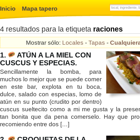
Inicio
Mapa tapero
4 resultados para la etiqueta
raciones
Mostrar sólo:
Locales
-
Tapas
-
Cualquier
1.
ATÚN A LA MIEL CON
CUSCUS Y ESPECIAS.
Sencillamente la bomba, para
muchos lo mejor que se puede comer
en este bar, explota en tu boca,
dulce, salado con especias, lomo de
atún en su punto (crudito por dentro)
cuscus sueltecito como a mi me gusta y la prese
tan bonita que da pena comerselo. Hay que pro
recomiendo entre dos […]
2.
CROQUETAS DE LA