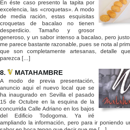
En éste caso presento la tapita por
excelencia, las «croquetas». A modo
de media ración, estas esquisitas
croquetas de bacalao no tienen
desperdicio. Tamaño y grosor
generoso, y un sabor intenso a bacalao, pero justo.
me parece bastante razonable, pues se nota al pri
que son completamente artesanas, detalle qu
parezca […]
8.
MATAHAMBRE
A modo de previa presentación,
anuncio aqui el nuevo local que se
ha inaugurado en Sevilla el pasado
15 de Octubre en la esquina de la
concurrida Calle Adriano en los bajos
del Edificio Todogoma. Ya iré
ampliando la información, pero para ir poniendo 
sabor en boca tengo que decir que me […]