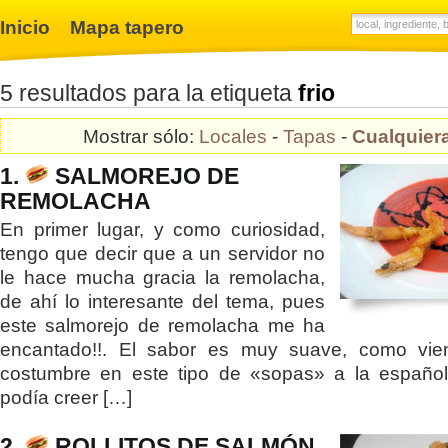
Inicio
Mapa tapero
5 resultados para la etiqueta
frio
Mostrar sólo:
Locales
-
Tapas
-
Cualquier
1.
SALMOREJO DE
REMOLACHA
En primer lugar, y como curiosidad,
tengo que decir que a un servidor no
le hace mucha gracia la remolacha,
de ahí lo interesante del tema, pues
este salmorejo de remolacha me ha
encantado!!. El sabor es muy suave, como vie
costumbre en este tipo de «sopas» a la españo
podía creer […]
2.
ROLLITOS DE SALMÓN