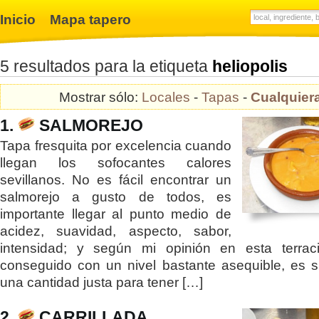
Inicio
Mapa tapero
5 resultados para la etiqueta
heliopolis
Mostrar sólo:
Locales
-
Tapas
-
Cualquier
1.
SALMOREJO
Tapa fresquita por excelencia cuando
llegan los sofocantes calores
sevillanos. No es fácil encontrar un
salmorejo a gusto de todos, es
importante llegar al punto medio de
acidez, suavidad, aspecto, sabor,
intensidad; y según mi opinión en esta terrac
conseguido con un nivel bastante asequible, es 
una cantidad justa para tener […]
2.
CARRILLADA