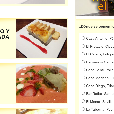
¿Dónde se comen lo
SO Y
ADA
Casa Antonio, Pé
El Protacio, Ciud
El Cateto, Políg
Hermanos Camarg
Casa Santi, Polí
A
Casa Mariano, E
Casa Diego, Tria
Bar Rafita, San 
El Menta, Sevilla
La Taberna, Puer