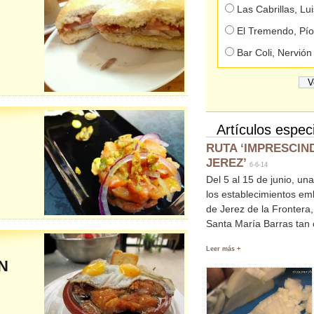
Las Cabrillas, Lu
El Tremendo, Pío
Bar Coli, Nervión
Artículos espec
RUTA ‘IMPRESCIND
JEREZ’
6-6-14
Del 5 al 15 de junio, u
los establecimientos e
de Jerez de la Frontera
Santa María Barras tan 
Leer más +
N