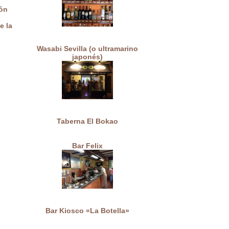
ón
e la
Wasabi Sevilla (o ultramarino
japonés)
Taberna El Bokao
Bar Felix
Bar Kiosco «La Botella»