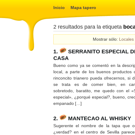
Inicio
Mapa tapero
2 resultados para la etiqueta
boca
Mostrar sólo:
Locales
1.
SERRANITO ESPECIAL D
CASA
Bueno como ya se comentó en la descrip
local, a parte de los buenos productos 
rinconcito trianero pueda ofrecernos, si 
se trata es de comer bien, en can
sobretodo, baratito, me quedo con el «S
especial», ¿porqué especial?, bueno, creo
empanado […]
2.
MANTECAO AL WHISKY
Sugerente el nombre de la tapa que os
¿verdad? en el centro de Sevilla parece