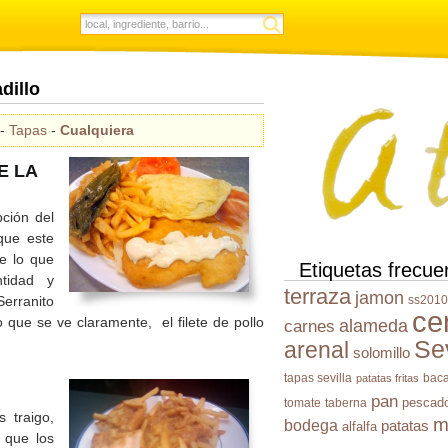
dillo
-
Tapas
-
Cualquiera
E LA
ción del
que este
de lo que
Etiquetas frecue
tidad y
terraza
jamon
erranito
ss2010
ce
 que se ve claramente, el filete de pollo
alameda
carnes
Sev
arenal
solomillo
tapas sevilla
bac
patatas fritas
pan
pescad
tomate
taberna
 traigo,
m
bodega
patatas
alfalfa
 que los