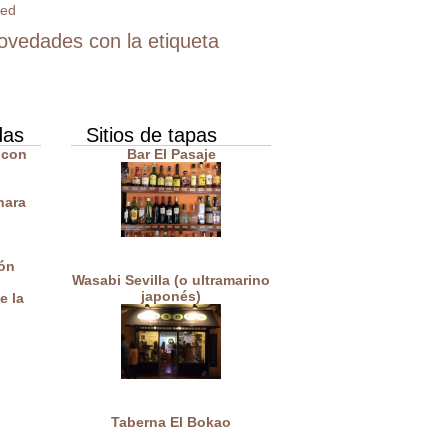
novedades con la etiqueta
das
Sitios de tapas
 con
Bar El Pasaje
nara
ón
Wasabi Sevilla (o ultramarino
japonés)
e la
Taberna El Bokao