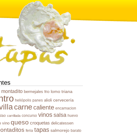
ntes
montadito
lomo
triana
bermejales
frio
ntro
cervecería
alioli
heliópolis
panes
illa
carne
caliente
encarnacion
vinos
salsa
alao
concurso
huevo
carrillada
queso
croquetas
o
vino
delicatessen
tapas
ontaditos
salmorejo
feria
barato