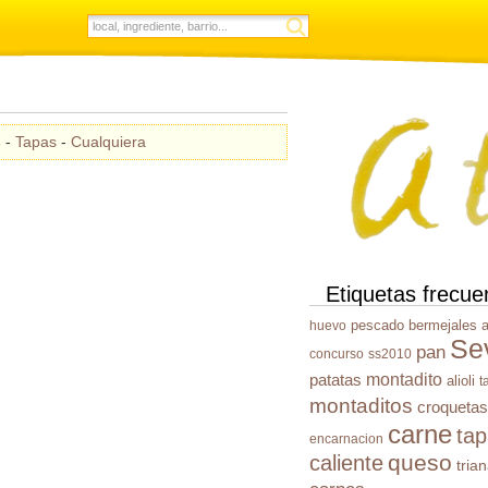
s
-
Tapas
-
Cualquiera
Etiquetas frecue
pescado
bermejales
a
huevo
Sev
pan
concurso
ss2010
montadito
patatas
alioli
t
montaditos
croquetas
carne
ta
encarnacion
queso
caliente
tria