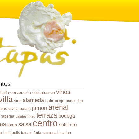
ntes
vinos
cervecería
lfalfa
delicatessen
illa
alameda
salmorejo
vino
panes
frio
arenal
jamon
apas sevilla
barato
terraza
bodega
taberna
patatas fritas
centro
pas
salsa
solomillo
lomo
na
heliópolis
tomate
feria
bacalao
carrillada