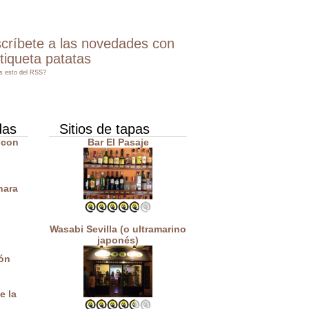
críbete a las novedades con
etiqueta patatas
s esto del RSS?
das
Sitios de tapas
 con
Bar El Pasaje
nara
Wasabi Sevilla (o ultramarino
japonés)
ón
e la