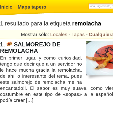
Inicio
Mapa tapero
1 resultado para la etiqueta
remolacha
Mostrar sólo:
Locales
-
Tapas
-
Cualquier
1.
SALMOREJO DE
REMOLACHA
En primer lugar, y como curiosidad,
tengo que decir que a un servidor no
le hace mucha gracia la remolacha,
de ahí lo interesante del tema, pues
este salmorejo de remolacha me ha
encantado!!. El sabor es muy suave, como vie
costumbre en este tipo de «sopas» a la españo
podía creer […]