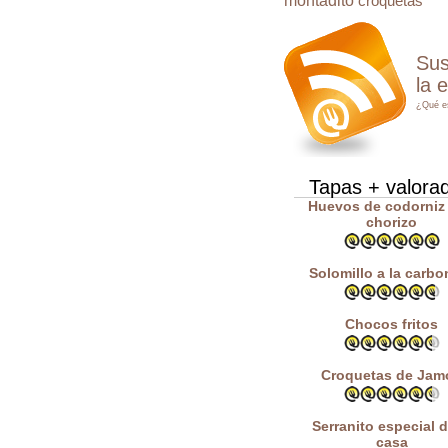
montadito
croquetas
Sus
la 
¿Qué e
Tapas + valora
Huevos de codorniz
chorizo
Solomillo a la carbo
Chocos fritos
Croquetas de Jam
Serranito especial d
casa