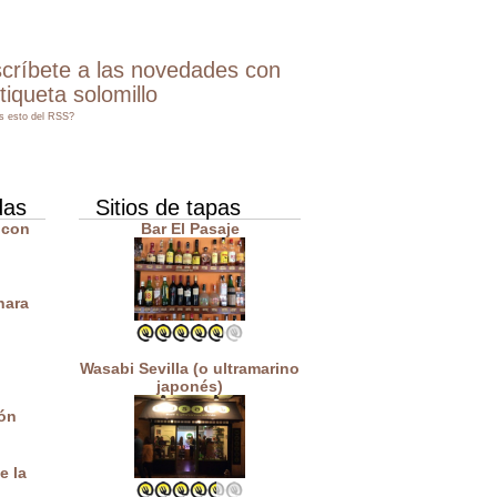
críbete a las novedades con
etiqueta solomillo
s esto del RSS?
das
Sitios de tapas
 con
Bar El Pasaje
nara
Wasabi Sevilla (o ultramarino
japonés)
ón
e la