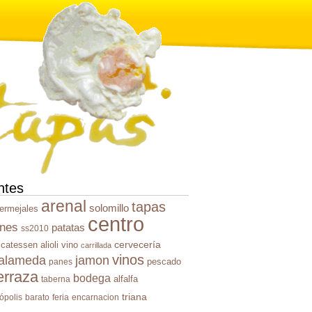
ntes
arenal
tapas
solomillo
ermejales
centro
rnes
patatas
ss2010
cervecería
icatessen
alioli
vino
carrillada
vinos
alameda
jamon
pescado
panes
erraza
bodega
alfalfa
taberna
triana
iópolis
barato
feria
encarnacion