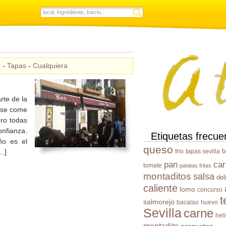
s
-
Tapas
-
Cualquiera
te de la
e se come
ro todas
nfianza.
Etiquetas frecue
ño es el
queso
b
[…]
frio
tapas sevilla
pan
ca
tomate
patatas fritas
montaditos
salsa
del
caliente
lomo
concurso
t
salmorejo
bacalao
huevo
Sevilla
carne
hel