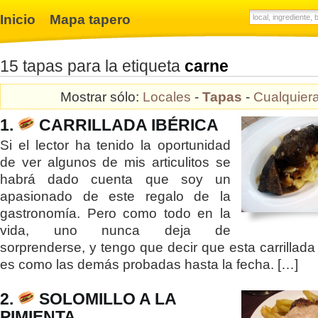
Inicio
Mapa tapero
15 tapas para la etiqueta
carne
Mostrar sólo:
Locales
-
Tapas
-
Cualquier
1.
CARRILLADA IBÉRICA
Si el lector ha tenido la oportunidad
de ver algunos de mis articulitos se
habrá dado cuenta que soy un
apasionado de este regalo de la
gastronomía. Pero como todo en la
vida, uno nunca deja de
sorprenderse, y tengo que decir que esta carrillada
es como las demás probadas hasta la fecha. […]
2.
SOLOMILLO A LA
PIMIENTA